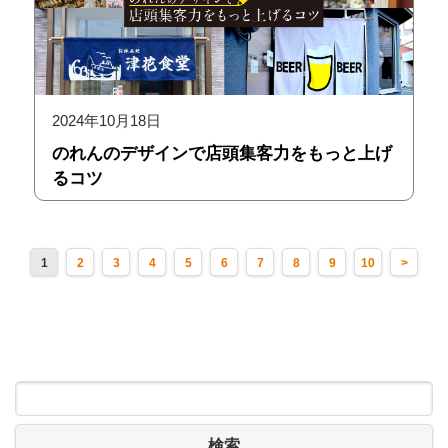
2024年10月18日
のれんのデザインで店頭集客力をもっと上げ
るコツ
1
2
3
4
5
6
7
8
9
10
>
検索