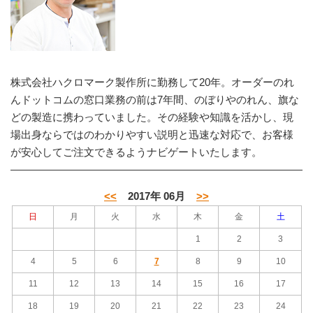
株式会社ハクロマーク製作所に勤務して20年。オーダーのれ
んドットコムの窓口業務の前は7年間、のぼりやのれん、旗な
どの製造に携わっていました。その経験や知識を活かし、現
場出身ならではのわかりやすい説明と迅速な対応で、お客様
が安心してご注文できるようナビゲートいたします。
<<
2017年 06月
>>
日
月
火
水
木
金
土
1
2
3
4
5
6
7
8
9
10
11
12
13
14
15
16
17
18
19
20
21
22
23
24