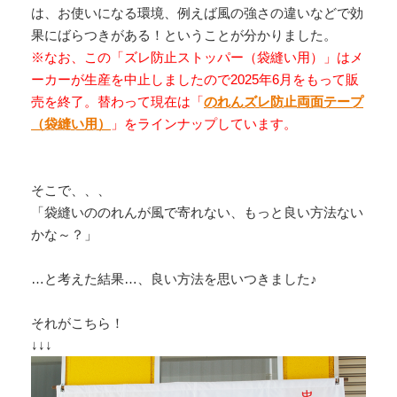
は、お使いになる環境、例えば風の強さの違いなどで効
果にばらつきがある！ということが分かりました。
※なお、この「ズレ防止ストッパー（袋縫い用）」はメ
ーカーが生産を中止しましたので2025年6月をもって販
売を終了。替わって現在は「
のれんズレ防止両面テープ
（袋縫い用）
」をラインナップしています。
そこで、、、
「袋縫いののれんが風で寄れない、もっと良い方法ない
かな～？」
…と考えた結果…、良い方法を思いつきました♪
それがこちら！
↓↓↓