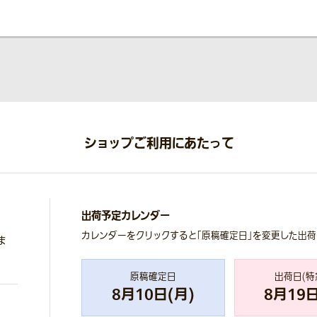
ショップご利用にあたって
出荷予定カレンダー
カレンダーをクリックすると「原稿確定日」を変更した出
ま
原稿確定日
出荷日(特
8
月
10
日(
月
)
8
月
19
日