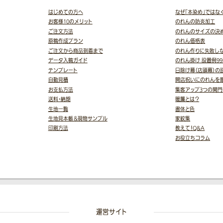
はじめての方へ
なぜ「本染め」ではな
お客様10のメリット
のれんの防炎加工
ご注文方法
のれんのサイズの決
原稿作成プラン
のれん価格表
ご注文から商品到着まで
のれん作りに失敗し
データ入稿ガイド
のれん掛け 設置例9
テンプレート
日除け幕（店頭幕）の
自動見積
開店祝いにのれんを
お支払方法
集客アップ3つの関門
送料・納期
暖簾とは？
生地一覧
書体と色
生地見本帳＆現物サンプル
家紋集
印刷方法
教えて！Q&A
お役立ちコラム
運営サイト