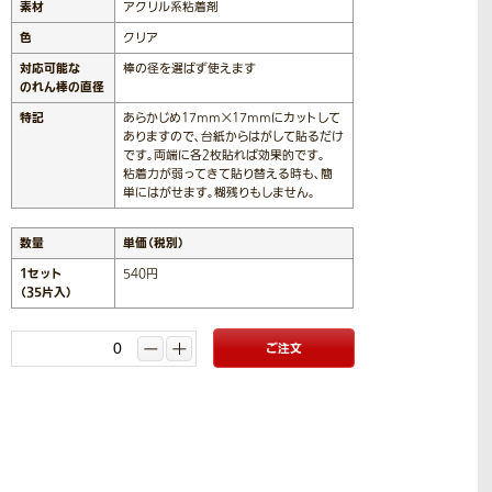
素材
アクリル系粘着剤
色
クリア
対応可能な
棒の径を選ばず使えます
のれん棒の直径
特記
あらかじめ17mm×17mmにカットして
ありますので、台紙からはがして貼るだけ
です。両端に各2枚貼れば効果的です。
粘着力が弱ってきて貼り替える時も、簡
単にはがせます。糊残りもしません。
数量
単価（税別）
1セット
540円
（35片入）