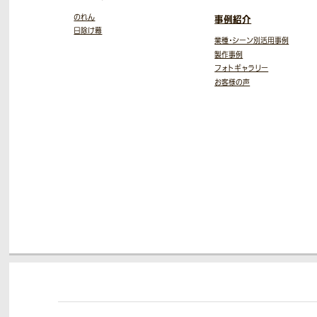
のれん
事例紹介
日除け幕
業種・シーン別活用事例
製作事例
フォトギャラリー
お客様の声