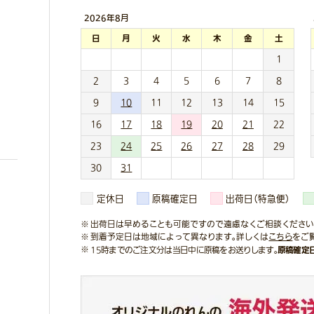
2026年
8月
日
月
火
水
木
金
土
1
2
3
4
5
6
7
8
9
10
11
12
13
14
15
16
17
18
19
20
21
22
23
24
25
26
27
28
29
30
31
定休日
原稿確定日
出荷日（特急便）
出荷日は早めることも可能ですので遠慮なくご相談ください
到着予定日は地域によって異なります。詳しくは
こちら
をご
原稿確定
15時までのご注文分は当日中に原稿をお送りします。