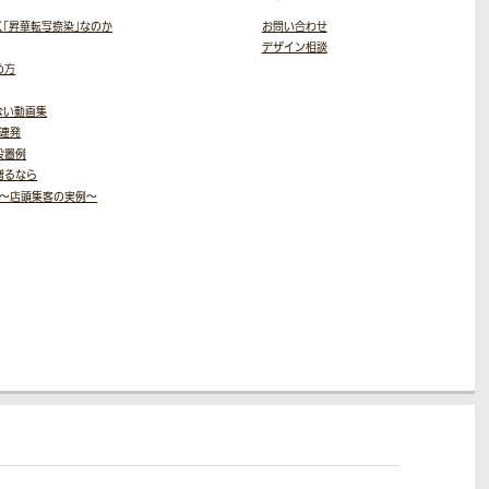
く
「昇華転写捺染」なのか
お問い合わせ
デザイン相談
め方
ない動画集
9連発
設置例
贈るなら
～店頭集客の実例～