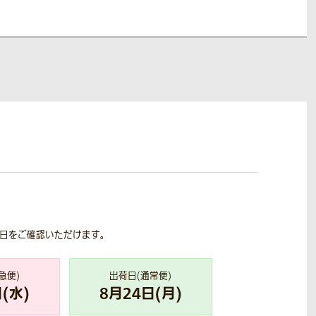
荷日をご確認いただけます。
急便)
出荷日(通常便)
(
水
)
8
月
24
日(
月
)