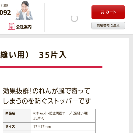
:30）
-092
カート
見積番号で注文
会社案内
縫い用） 35片入
効果抜群！のれんが風で寄って
しまうのを防ぐストッパーです
商品名
のれんズレ防止両面テープ（袋縫い用）
35片入
サイズ
17×17ｍｍ