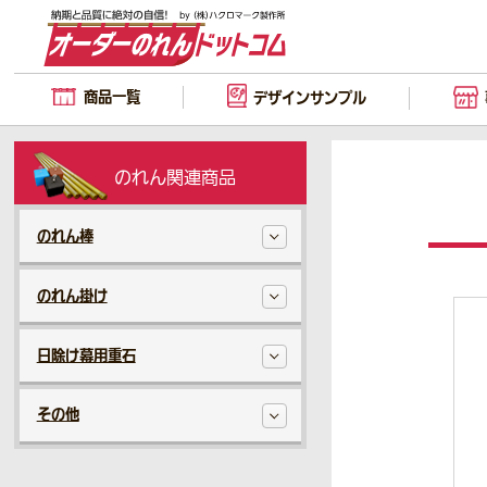
商品一覧
デザイン
サンプル
のれん関連商品
のれん棒
のれん掛け
日除け幕用重石
その他