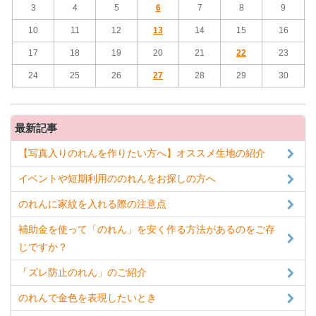
3
4
5
6
7
8
9
10
11
12
13
14
15
16
17
18
19
20
21
22
23
24
25
26
27
28
29
30
最新記事
【写真入りのれんを作りたい方へ】オススメ生地の紹介
イベントや短期利用ののれんをお探しの方へ
のれんに家紋を入れる際の注意点
補助金を使って「のれん」を安く作る方法があるのをご存
じですか？
「ズレ防止のれん」のご紹介
のれんで金色を表現したいとき