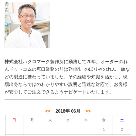
株式会社ハクロマーク製作所に勤務して20年。オーダーのれ
んドットコムの窓口業務の前は7年間、のぼりやのれん、旗な
どの製造に携わっていました。その経験や知識を活かし、現
場出身ならではのわかりやすい説明と迅速な対応で、お客様
が安心してご注文できるようナビゲートいたします。
<<
2018年 06月
>>
日
月
火
水
木
金
土
1
2