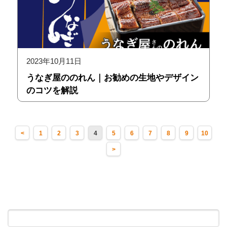
2023年10月11日
うなぎ屋ののれん｜お勧めの生地やデザイン
のコツを解説
<
1
2
3
4
5
6
7
8
9
10
>