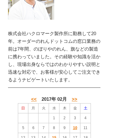
株式会社ハクロマーク製作所に勤務して20
年。オーダーのれんドットコムの窓口業務の
前は7年間、のぼりやのれん、旗などの製造
に携わっていました。その経験や知識を活か
し、現場出身ならではのわかりやすい説明と
迅速な対応で、お客様が安心してご注文でき
るようナビゲートいたします。
<<
2017年 02月
>>
日
月
火
水
木
金
土
1
2
3
4
5
6
7
8
9
10
11
12
13
14
15
16
17
18