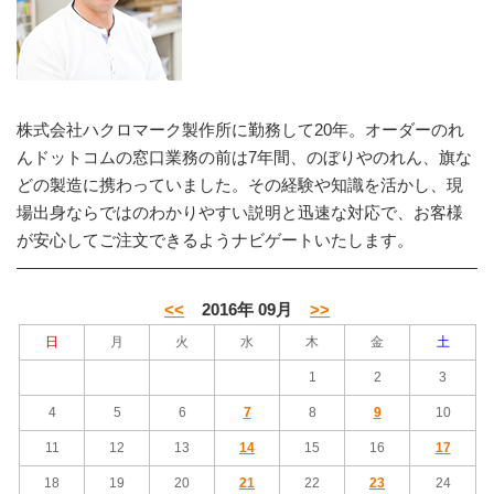
株式会社ハクロマーク製作所に勤務して20年。オーダーのれ
んドットコムの窓口業務の前は7年間、のぼりやのれん、旗な
どの製造に携わっていました。その経験や知識を活かし、現
場出身ならではのわかりやすい説明と迅速な対応で、お客様
が安心してご注文できるようナビゲートいたします。
<<
2016年 09月
>>
日
月
火
水
木
金
土
1
2
3
4
5
6
7
8
9
10
11
12
13
14
15
16
17
18
19
20
21
22
23
24