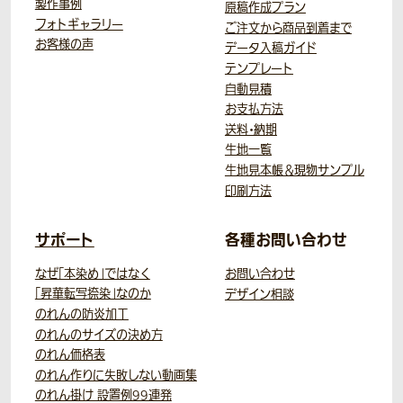
製作事例
原稿作成プラン
フォトギャラリー
ご注文から商品到着まで
お客様の声
データ入稿ガイド
テンプレート
自動見積
お支払方法
送料・納期
生地一覧
生地見本帳＆現物サンプル
印刷方法
サポート
各種お問い合わせ
なぜ「本染め」ではなく
お問い合わせ
「昇華転写捺染」なのか
デザイン相談
のれんの防炎加工
のれんのサイズの決め方
のれん価格表
のれん作りに失敗しない動画集
のれん掛け 設置例99連発