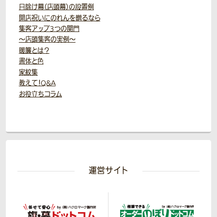
日除け幕（店頭幕）の設置例
開店祝いにのれんを贈るなら
集客アップ3つの関門
～店頭集客の実例～
暖簾とは？
書体と色
家紋集
教えて！Q&A
お役立ちコラム
運営サイト