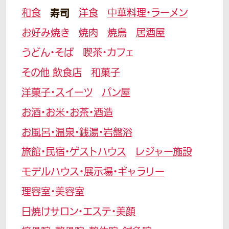
和食
寿司
洋食
中華料理・ラーメン
お好み焼き
焼肉
焼鳥
居酒屋
うどん・そば
喫茶・カフェ
その他 飲食店
和菓子
洋菓子・スイーツ
パン屋
お酒・お米・お茶・酒造
お風呂・温泉・銭湯・岩盤浴
旅館・民宿・ゲストハウス
レジャー施設
モデルハウス・展示場・ギャラリー
理容室・美容室
日焼けサロン・エステ・美顔