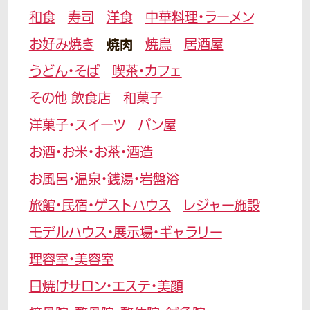
和食
寿司
洋食
中華料理・ラーメン
お好み焼き
焼肉
焼鳥
居酒屋
うどん・そば
喫茶・カフェ
その他 飲食店
和菓子
洋菓子・スイーツ
パン屋
お酒・お米・お茶・酒造
お風呂・温泉・銭湯・岩盤浴
旅館・民宿・ゲストハウス
レジャー施設
モデルハウス・展示場・ギャラリー
理容室・美容室
日焼けサロン・エステ・美顔