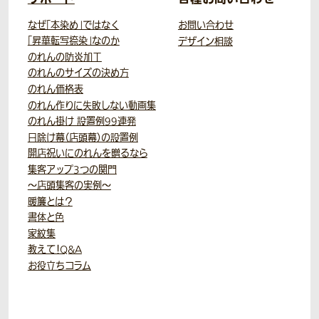
なぜ「本染め」ではなく
お問い合わせ
「昇華転写捺染」なのか
デザイン相談
のれんの防炎加工
のれんのサイズの決め方
のれん価格表
のれん作りに失敗しない動画集
のれん掛け 設置例99連発
日除け幕（店頭幕）の設置例
開店祝いにのれんを贈るなら
集客アップ3つの関門
～店頭集客の実例～
暖簾とは？
書体と色
家紋集
教えて！Q&A
お役立ちコラム