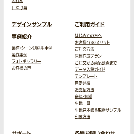
のれん
日除け幕
デザインサンプル
ご利用ガイド
事例紹介
はじめての方へ
お客様10のメリット
業種・シーン別活用事例
ご注文方法
製作事例
原稿作成プラン
フォトギャラリー
ご注文から商品到着まで
お客様の声
データ入稿ガイド
テンプレート
自動見積
お支払方法
送料・納期
生地一覧
生地見本帳＆現物サンプル
印刷方法
サポート
各種お問い合わせ