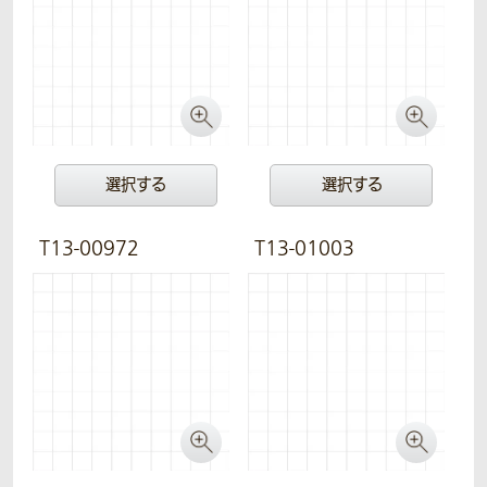
選択する
選択する
T13-00972
T13-01003