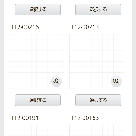
選択する
選択する
T12-00216
T12-00213
選択する
選択する
T12-00191
T12-00163