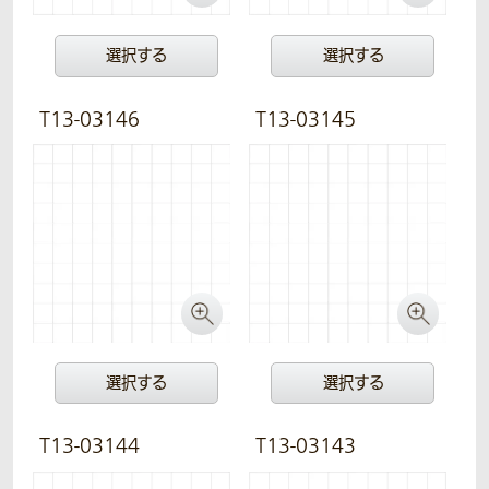
選択する
選択する
T13-03146
T13-03145
選択する
選択する
T13-03144
T13-03143