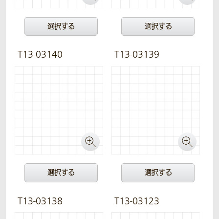
選択する
選択する
T13-03140
T13-03139
選択する
選択する
T13-03138
T13-03123