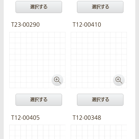
選択する
選択する
T23-00290
T12-00410
選択する
選択する
T12-00405
T12-00348