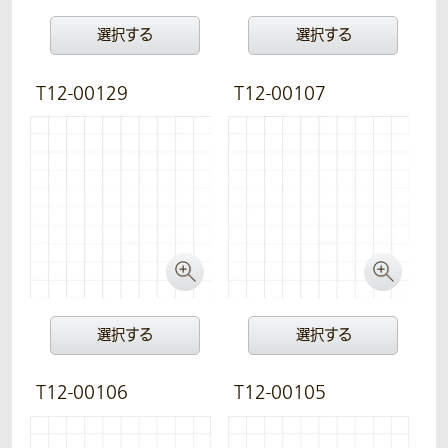
選択する
選択する
T12-00129
T12-00107
選択する
選択する
T12-00106
T12-00105