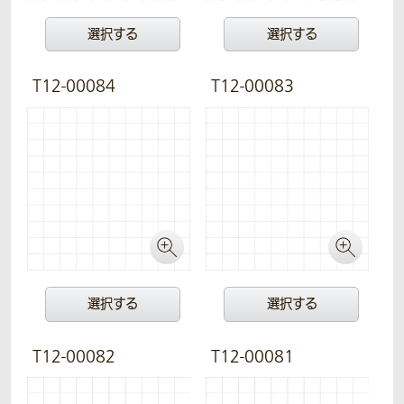
選択する
選択する
T12-00084
T12-00083
選択する
選択する
T12-00082
T12-00081