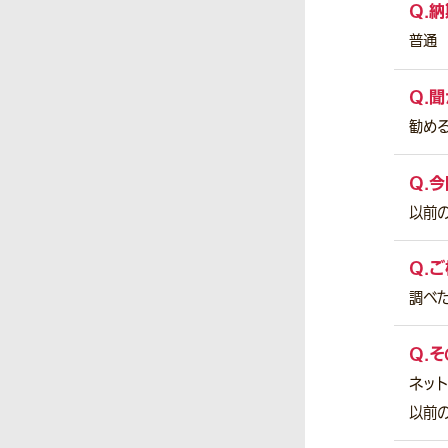
Q.
納
普通
Q.
聞
勧め
Q.
今
以前
Q.
ご
調べ
Q.
そ
ネッ
以前