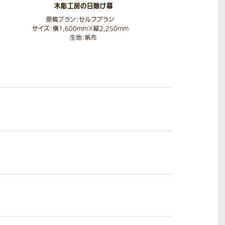
木彫工房の日除け幕
原稿プラン：セルフプラン
サイズ：横1,600mm×縦2,250mm
生地：帆布