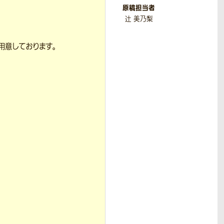
原稿担当者
辻 美乃梨
用意しております。