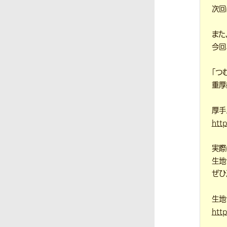
次回
また
今回
「つ
重厚
厚手
htt
実際
生地
ぜひ
生地
htt