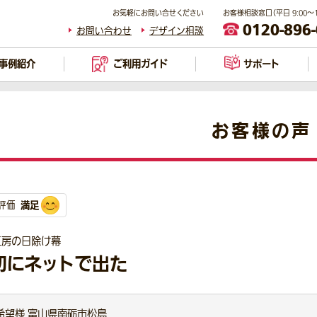
お気軽にお問い合せください
お客様相談窓口（平日 9:00～17
0120-896
お問い合わせ
デザイン相談
事例紹介
ご利用ガイド
サポート
お客様の声
満足
評価
工房の日除け幕
初にネットで出た
希望様 富山県南砺市松島