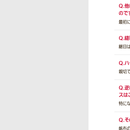
Q.
他
ので
最初
Q.
縫
継目
Q.
ハ
親切
Q.
逆
スは
特に
Q.
そ
帆布