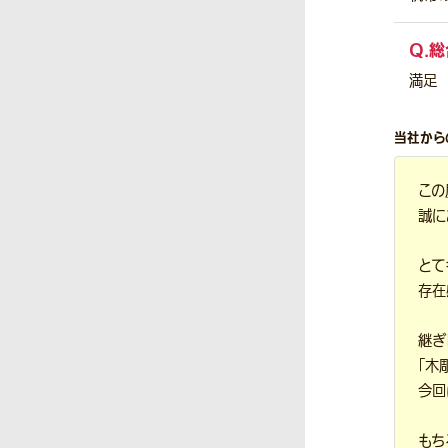
Q.
総
満足
当社から
この
誠に
とて
存在
継ぎ
「木
今回
もち