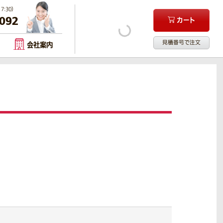
:30）
-092
カート
見積番号で注文
会社案内