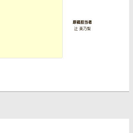
原稿担当者
辻 美乃梨