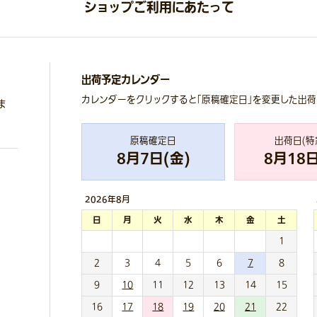
ショップご利用にあたって
出荷予定カレンダー
カレンダーをクリックすると「原稿確定日」を変更した出
ま
原稿確定日
出荷日(特
8
月
7
日(
金
)
8
月
18
日
2026年
8月
日
月
火
水
木
金
土
1
2
3
4
5
6
7
8
9
10
11
12
13
14
15
16
17
18
19
20
21
22