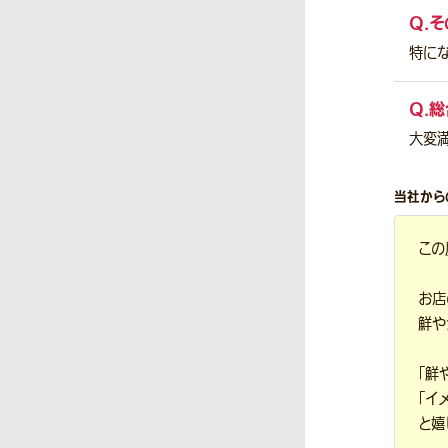
Q.
そ
特に
Q.
総
大変
当社から
この
お店
鮮や
「鮮
「イ
と嬉