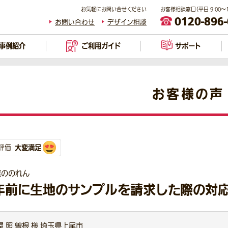
お気軽にお問い合せください
お客様相談窓口（平日 9:00～17
0120-896
お問い合わせ
デザイン相談
事例紹介
ご利用ガイド
サポート
お客様の声
大変満足
評価
屋ののれん
年前に生地のサンプルを請求した際の対
屋 照 曽根 様 埼玉県上尾市