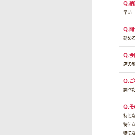
Q.
納
早い
Q.
聞
勧め
Q.
今
店の
Q.
ご
調べ
Q.
そ
特に
特に
特に