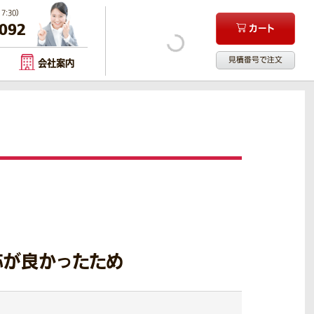
:30）
-092
カート
見積番号で注文
会社案内
応が良かったため