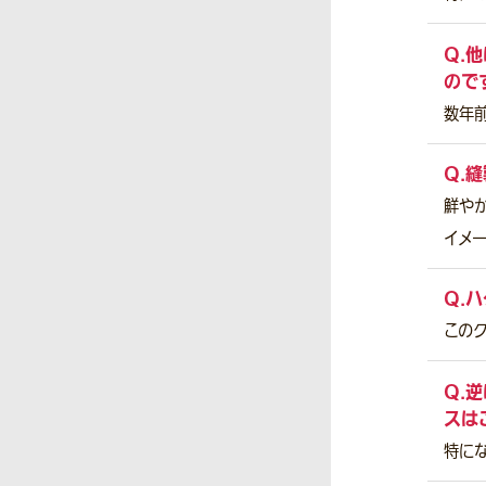
Q.
他
ので
数年
Q.
縫
鮮や
イメ
Q.
ハ
この
Q.
逆
スは
特に