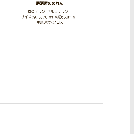
居酒屋ののれん
原稿プラン：セルフプラン
サイズ：横1,870mm×縦650mm
生地：撥水クロス