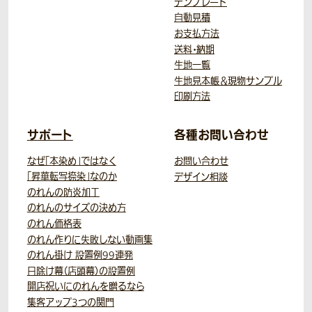
テンプレート
自動見積
お支払方法
送料・納期
生地一覧
生地見本帳＆現物サンプル
印刷方法
サポート
各種お問い合わせ
なぜ「本染め」ではなく
お問い合わせ
「昇華転写捺染」なのか
デザイン相談
のれんの防炎加工
のれんのサイズの決め方
のれん価格表
のれん作りに失敗しない動画集
のれん掛け 設置例99連発
日除け幕（店頭幕）の設置例
開店祝いにのれんを贈るなら
集客アップ3つの関門