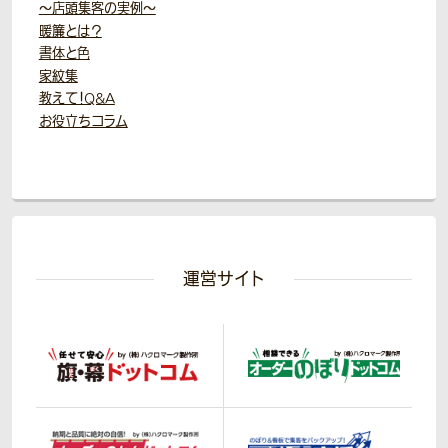
～店頭集客の実例～
暖簾とは？
書体と色
家紋集
教えて！Q&A
お役立ちコラム
運営サイト