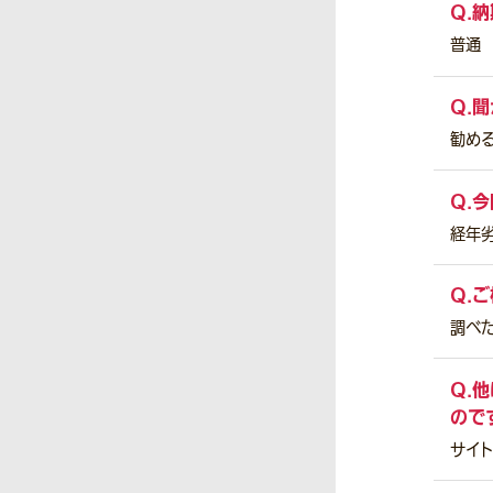
Q.
納
普通
Q.
聞
勧め
Q.
今
経年劣
Q.
ご
調べ
Q.
他
ので
サイ