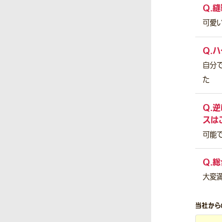
Q.
縫
可愛
Q.
ハ
自分
た
Q.
逆
スは
可能
Q.
総
大変
当社から