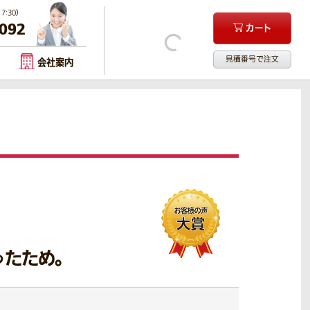
:30）
-092
カート
見積番号で注文
会社案内
たため。