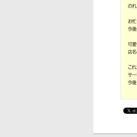
のれ
お忙
今後
可愛
店名
これ
サー
今後