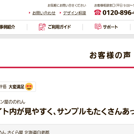
お気軽にお問い合せください
お客様相談窓口（平日 9:00～17
0120-896
お問い合わせ
デザイン相談
事例紹介
ご利用ガイド
サポート
お客様の声
大変満足
評価
メン屋ののれん
イト内が見やすく、サンプルもたくさんあっ
めん さくら屋 北海道白老郡