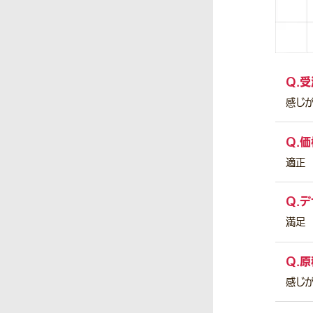
Q.
受
感じ
Q.
価
適正
Q.
デ
満足
Q.
原
感じ