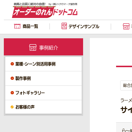
商品一覧
デザイン
サンプル
事例紹介
業種・シーン別活用事例
製作事例
総合
フォトギャラリー
ラー
お客様の声
サ
ら～