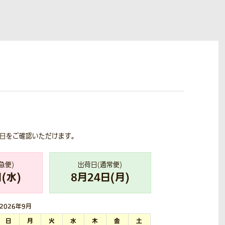
荷日をご確認いただけます。
急便)
出荷日(通常便)
(
水
)
8
月
24
日(
月
)
2026年
9月
日
月
火
水
木
金
土