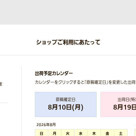
ショップご利用にあたって
出荷予定カレンダー
カレンダーをクリックすると「原稿確定日」を変更した出
ま
原稿確定日
出荷日(特
8
月
10
日(
月
)
8
月
19
日
2026年
8月
日
月
火
水
木
金
土