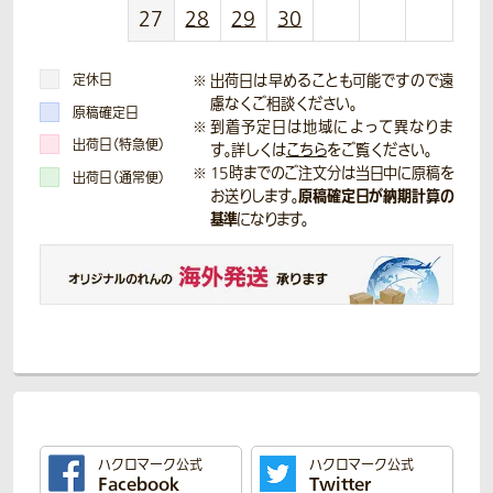
27
28
29
30
定休日
出荷日は早めることも可能ですので遠
慮なくご相談ください。
原稿確定日
到着予定日は地域によって異なりま
出荷日（特急便）
す。詳しくは
こちら
をご覧ください。
15時までのご注文分は当日中に原稿を
出荷日（通常便）
原稿確定日が納期計算の
お送りします。
基準
になります。
ハクロマーク公式
ハクロマーク公式
Facebook
Twitter