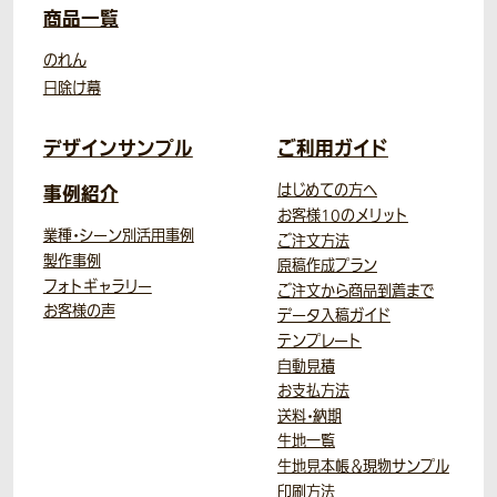
商品一覧
のれん
日除け幕
デザインサンプル
ご利用ガイド
事例紹介
はじめての方へ
お客様10のメリット
業種・シーン別活用事例
ご注文方法
製作事例
原稿作成プラン
フォトギャラリー
ご注文から商品到着まで
お客様の声
データ入稿ガイド
テンプレート
自動見積
お支払方法
送料・納期
生地一覧
生地見本帳＆現物サンプル
印刷方法