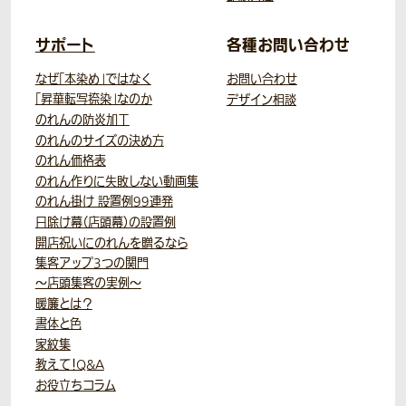
サポート
各種お問い合わせ
なぜ「本染め」ではなく
お問い合わせ
「昇華転写捺染」なのか
デザイン相談
のれんの防炎加工
のれんのサイズの決め方
のれん価格表
のれん作りに失敗しない動画集
のれん掛け 設置例99連発
日除け幕（店頭幕）の設置例
開店祝いにのれんを贈るなら
集客アップ3つの関門
～店頭集客の実例～
暖簾とは？
書体と色
家紋集
教えて！Q&A
お役立ちコラム