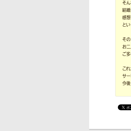
そん
結婚
感想
とい
その
お二
ご多
これ
サー
今後