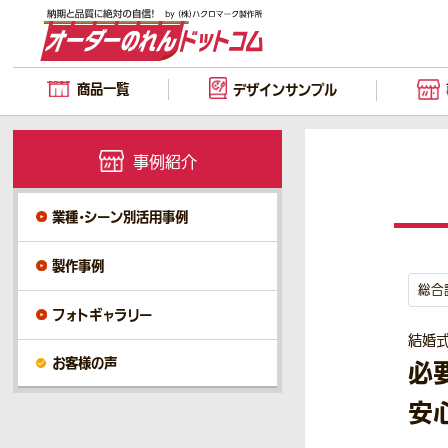
商品一覧
デザイン
サンプル
事例紹介
業種・シーン別活用事例
製作事例
総合
フォトギャラリー
結婚
お客様の声
必
安