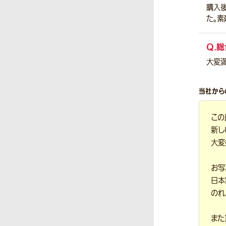
購入
た。素
Q.
総
大変
当社から
この
新し
大変
お写
日本
のれ
また