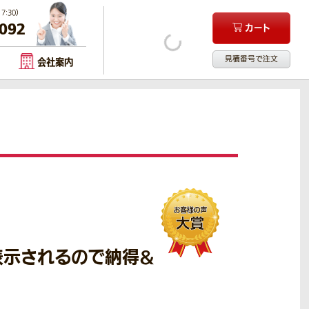
:30）
-092
カート
見積番号で注文
会社案内
表示されるので納得&