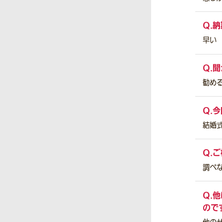
Q.
納
早い
Q.
聞
勧め
Q.
今
結婚
Q.
ご
調べ
Q.
他
ので