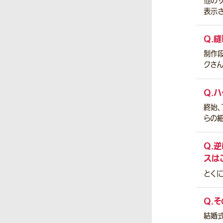
他の
表示
Q.
縫
制作
クさ
Q.
ハ
終始
らの
Q.
逆
スは
とくに
Q.
そ
結婚