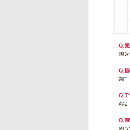
Q.
受
感じ
Q.
価
適正
Q.
デ
満足
Q.
原
感じ