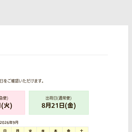
荷日をご確認いただけます。
急便)
出荷日(通常便)
(
火
)
8
月
21
日(
金
)
2026年
9月
日
月
火
水
木
金
土