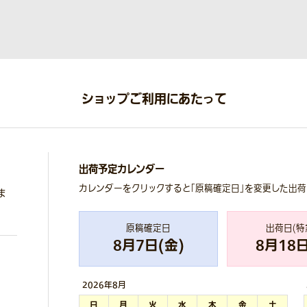
ショップご利用にあたって
出荷予定カレンダー
カレンダーをクリックすると「原稿確定日」を変更した出
ま
原稿確定日
出荷日(特
8
月
7
日(
金
)
8
月
18
日
2026年
8月
日
月
火
水
木
金
土