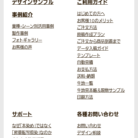
デザインサンプル
ご利用ガイド
事例紹介
はじめての方へ
お客様10のメリット
業種・シーン別活用事例
ご注文方法
製作事例
原稿作成プラン
フォトギャラリー
ご注文から商品到着まで
お客様の声
データ入稿ガイド
テンプレート
自動見積
お支払方法
送料・納期
生地一覧
生地見本帳＆現物サンプル
印刷方法
サポート
各種お問い合わせ
なぜ「本染め」ではなく
お問い合わせ
「昇華転写捺染」なのか
デザイン相談