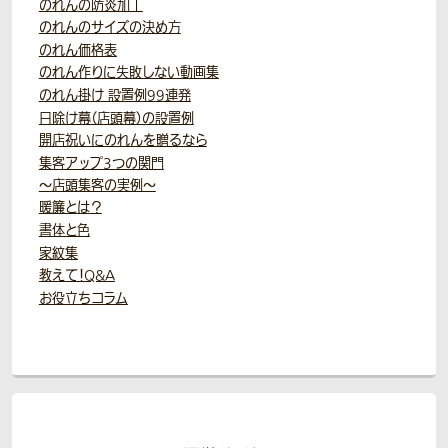
のれんの防炎加工
のれんのサイズの決め方
のれん価格表
のれん作りに失敗しない動画集
のれん掛け 設置例99連発
日除け幕（店頭幕）の設置例
開店祝いにのれんを贈るなら
集客アップ3つの関門
～店頭集客の実例～
暖簾とは？
書体と色
家紋集
教えて！Q&A
お役立ちコラム