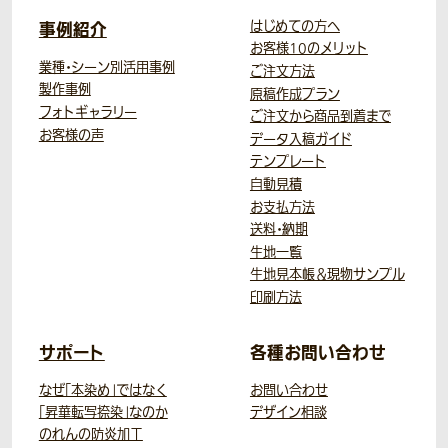
事例紹介
はじめての方へ
お客様10のメリット
業種・シーン別活用事例
ご注文方法
製作事例
原稿作成プラン
フォトギャラリー
ご注文から商品到着まで
お客様の声
データ入稿ガイド
テンプレート
自動見積
お支払方法
送料・納期
生地一覧
生地見本帳＆現物サンプル
印刷方法
サポート
各種お問い合わせ
なぜ「本染め」ではなく
お問い合わせ
「昇華転写捺染」なのか
デザイン相談
のれんの防炎加工