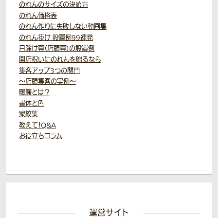
のれんのサイズの決め方
のれん価格表
のれん作りに失敗しない動画集
のれん掛け 設置例99連発
日除け幕（店頭幕）の設置例
開店祝いにのれんを贈るなら
集客アップ3つの関門
～店頭集客の実例～
暖簾とは？
書体と色
家紋集
教えて！Q&A
お役立ちコラム
運営サイト