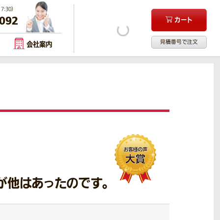
:30）
-092
カート
見積番号で注文
会社案内
が他はあったのです。