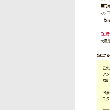
■商
カッ
一枚は
Q.
総
大満
当社から
この
アン
誠に
お褒
スタ