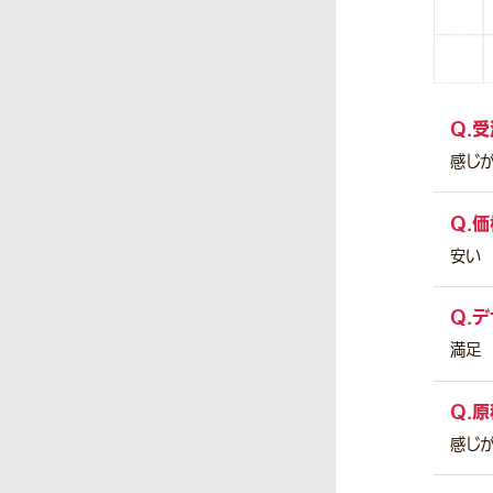
Q.
受
感じ
Q.
価
安い
Q.
デ
満足
Q.
原
感じ