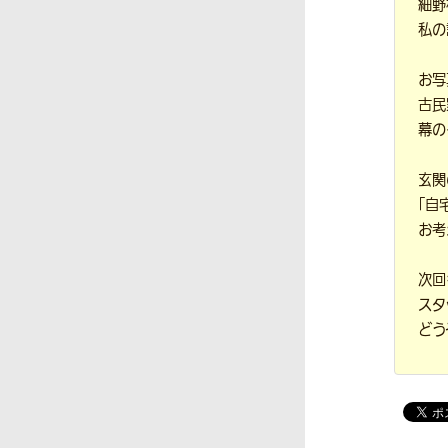
細野
私の
お写
古民
幕の
玄関
「自
お考
次回
スタ
どう