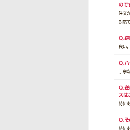
ので
注文
対応
Q.
縫
良い。
Q.
ハ
丁寧
Q.
逆
スは
特にあ
Q.
そ
特にあ