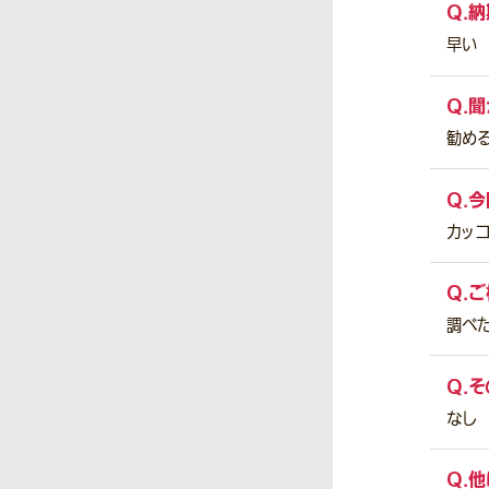
Q.
納
早い
Q.
聞
勧め
Q.
今
カッコ
Q.
ご
調べ
Q.
そ
なし
Q.
他