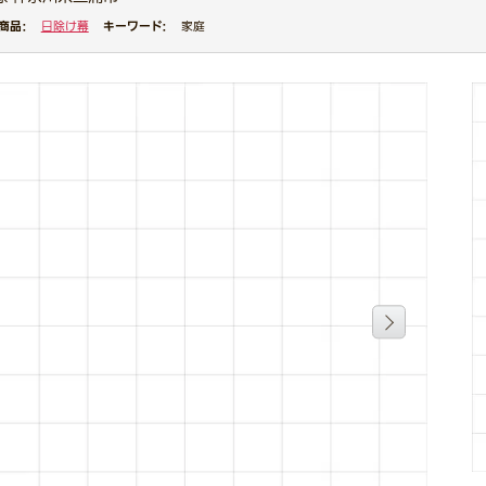
商品：
キーワード：
日除け幕
家庭