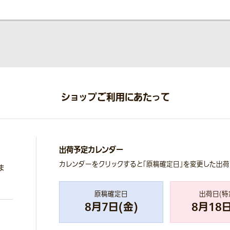
ショップご利用にあたって
出荷予定カレンダー
カレンダーをクリックすると「原稿確定日」を変更した出
ま
原稿確定日
出荷日(特
8
月
7
日(
金
)
8
月
18
日