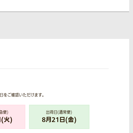
荷日をご確認いただけます。
急便)
出荷日(通常便)
(
火
)
8
月
21
日(
金
)