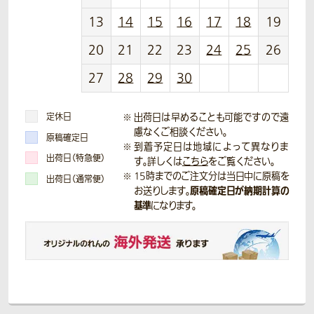
13
14
15
16
17
18
19
20
21
22
23
24
25
26
27
28
29
30
定休日
出荷日は早めることも可能ですので遠
慮なくご相談ください。
原稿確定日
到着予定日は地域によって異なりま
出荷日（特急便）
す。詳しくは
こちら
をご覧ください。
15時までのご注文分は当日中に原稿を
出荷日（通常便）
原稿確定日が納期計算の
お送りします。
基準
になります。