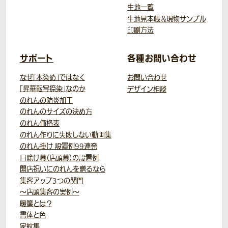
生地一覧
生地見本帳＆現物サンプル
印刷方法
サポート
各種お問い合わせ
なぜ「本染め」ではなく
お問い合わせ
「昇華転写捺染」なのか
デザイン相談
のれんの防炎加工
のれんのサイズの決め方
のれん価格表
のれん作りに失敗しない動画集
のれん掛け 設置例99連発
日除け幕（店頭幕）の設置例
開店祝いにのれんを贈るなら
集客アップ3つの関門
～店頭集客の実例～
暖簾とは？
書体と色
家紋集