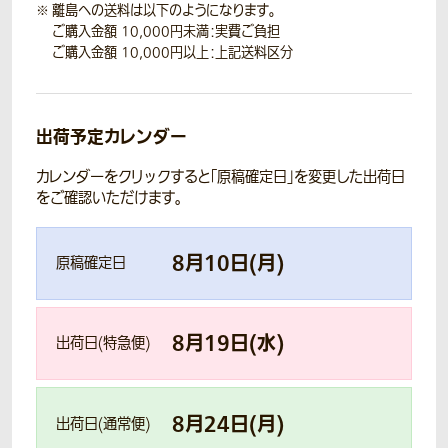
離島への送料は以下のようになります。
ご購入金額 10,000円未満：実費ご負担
ご購入金額 10,000円以上：上記送料区分
出荷予定カレンダー
カレンダーをクリックすると「原稿確定日」を変更した出荷日
をご確認いただけます。
8
月
10
日(
月
)
原稿確定日
8
月
19
日(
水
)
出荷日(特急便)
8
月
24
日(
月
)
出荷日(通常便)