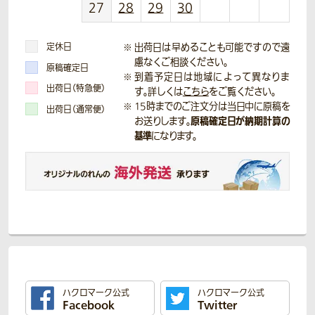
27
28
29
30
定休日
出荷日は早めることも可能ですので遠
慮なくご相談ください。
原稿確定日
到着予定日は地域によって異なりま
出荷日（特急便）
す。詳しくは
こちら
をご覧ください。
15時までのご注文分は当日中に原稿を
出荷日（通常便）
原稿確定日が納期計算の
お送りします。
基準
になります。
ハクロマーク公式
ハクロマーク公式
Facebook
Twitter