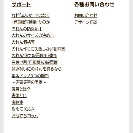
サポート
各種お問い合わせ
なぜ「本染め」ではなく
お問い合わせ
「昇華転写捺染」なのか
デザイン相談
のれんの防炎加工
のれんのサイズの決め方
のれん価格表
のれん作りに失敗しない動画集
のれん掛け 設置例99連発
日除け幕（店頭幕）の設置例
開店祝いにのれんを贈るなら
集客アップ3つの関門
～店頭集客の実例～
暖簾とは？
書体と色
家紋集
教えて！Q&A
お役立ちコラム