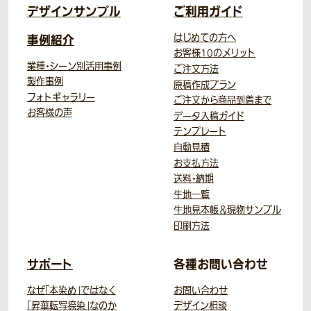
デザインサンプル
ご利用ガイド
事例紹介
はじめての方へ
お客様10のメリット
業種・シーン別活用事例
ご注文方法
製作事例
原稿作成プラン
フォトギャラリー
ご注文から商品到着まで
お客様の声
データ入稿ガイド
テンプレート
自動見積
お支払方法
送料・納期
生地一覧
生地見本帳＆現物サンプル
印刷方法
サポート
各種お問い合わせ
なぜ「本染め」ではなく
お問い合わせ
「昇華転写捺染」なのか
デザイン相談