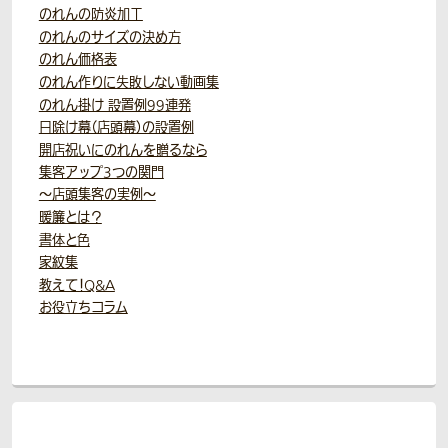
のれんの防炎加工
のれんのサイズの決め方
のれん価格表
のれん作りに失敗しない動画集
のれん掛け 設置例99連発
日除け幕（店頭幕）の設置例
開店祝いにのれんを贈るなら
集客アップ3つの関門
～店頭集客の実例～
暖簾とは？
書体と色
家紋集
教えて！Q&A
お役立ちコラム