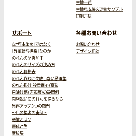
生地一覧
生地見本帳＆現物サンプル
印刷方法
サポート
各種お問い合わせ
なぜ「本染め」ではなく
お問い合わせ
「昇華転写捺染」なのか
デザイン相談
のれんの防炎加工
のれんのサイズの決め方
のれん価格表
のれん作りに失敗しない動画集
のれん掛け 設置例99連発
日除け幕（店頭幕）の設置例
開店祝いにのれんを贈るなら
集客アップ3つの関門
～店頭集客の実例～
暖簾とは？
書体と色
家紋集