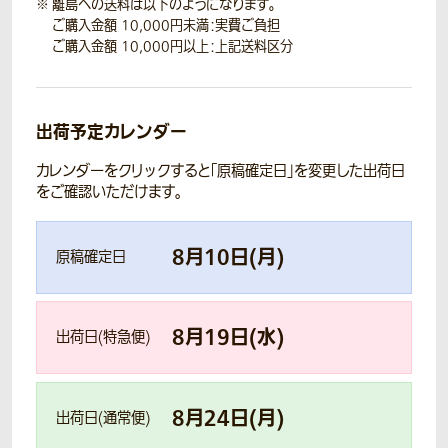
離島への送料は以下のようになります。
ご購入金額 10,000円未満：実費ご負担
ご購入金額 10,000円以上：上記送料区分
出荷予定カレンダー
カレンダーをクリックすると「原稿確定日」を変更した出荷日
をご確認いただけます。
8
月
10
日(
月
)
原稿確定日
8
月
19
日(
水
)
出荷日(特急便)
8
月
24
日(
月
)
出荷日(通常便)