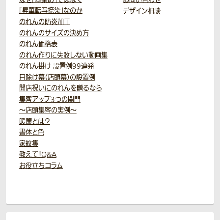
「昇華転写捺染」なのか
デザイン相談
のれんの防炎加工
のれんのサイズの決め方
のれん価格表
のれん作りに失敗しない動画集
のれん掛け 設置例99連発
日除け幕（店頭幕）の設置例
開店祝いにのれんを贈るなら
集客アップ3つの関門
～店頭集客の実例～
暖簾とは？
書体と色
家紋集
教えて！Q&A
お役立ちコラム