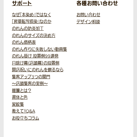
サポート
各種お問い合わせ
なぜ「本染め」ではなく
お問い合わせ
「昇華転写捺染」なのか
デザイン相談
のれんの防炎加工
のれんのサイズの決め方
のれん価格表
のれん作りに失敗しない動画集
のれん掛け 設置例99連発
日除け幕（店頭幕）の設置例
開店祝いにのれんを贈るなら
集客アップ3つの関門
～店頭集客の実例～
暖簾とは？
書体と色
家紋集
教えて！Q&A
お役立ちコラム