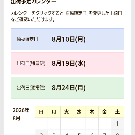
出荷予定カレンダー
カレンダーをクリックすると「原稿確定日」を変更した出荷日
をご確認いただけます。
8
月
10
日(
月
)
原稿確定日
8
月
19
日(
水
)
出荷日(特急便)
8
月
24
日(
月
)
出荷日(通常便)
2026年
日
月
火
水
木
金
土
8月
1