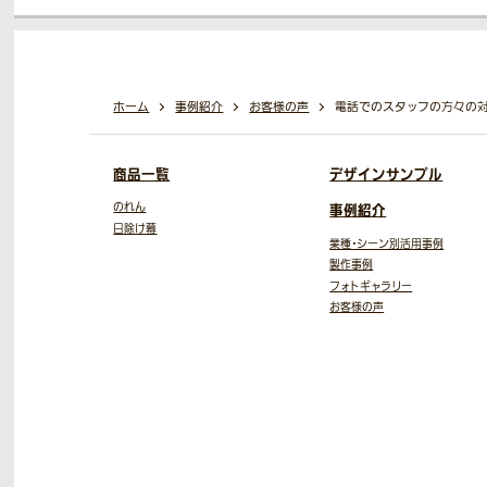
ホーム
事例紹介
お客様の声
電話でのスタッフの方々の
商品一覧
デザインサンプル
のれん
事例紹介
日除け幕
業種・シーン別活用事例
製作事例
フォトギャラリー
お客様の声