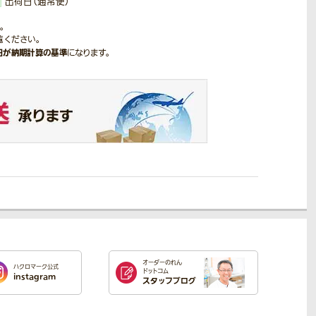
出荷日（通常便）
。
覧ください。
日が納期計算の基準
になります。
オーダーのれん
ハクロマーク公式
ドットコム
instagram
スタッフブログ