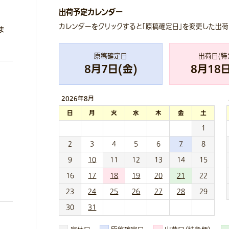
出荷予定カレンダー
カレンダーをクリックすると「原稿確定日」を変更した出
ま
原稿確定日
出荷日(特
8
月
7
日(
金
)
8
月
18
日
2026年
8月
日
月
火
水
木
金
土
1
2
3
4
5
6
7
8
9
10
11
12
13
14
15
16
17
18
19
20
21
22
23
24
25
26
27
28
29
30
31