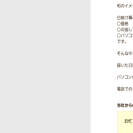
和のイメ
日除け幕
○価格
○対面し
○パソコ
です。
そんな中
届いた日
パソコン
電話での
当社から
お忙