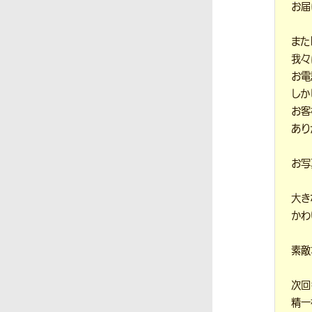
お届
また
我々
お電
しか
お客
あり
お写
大き
かわ
素敵
次回
精一