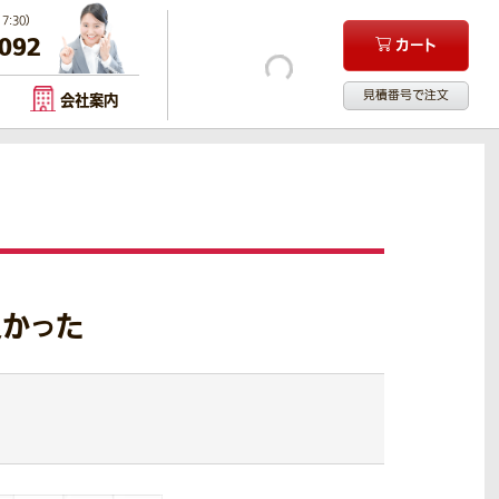
:30）
-092
カート
見積番号で注文
会社案内
良かった