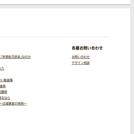
各種お問い合わせ
く
「昇華転写捺染」なのか
お問い合わせ
デザイン相談
め方
ない動画集
9連発
設置例
贈るなら
～店頭集客の実例～