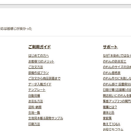
対応は皆感じが良かった
ご利用ガイド
サポート
はじめての方へ
なぜ「本染め」ではな
お客様10のメリット
のれんの防炎加工
ご注文方法
のれんのサイズの決
原稿作成プラン
のれん価格表
ご注文から商品到着まで
のれん作りに失敗し
データ入稿ガイド
のれん掛け 設置例9
テンプレート
日除け幕（店頭幕）の
自動見積
開店祝いにのれんを
お支払方法
集客アップ3つの関門
送料・納期
暖簾とは？
生地一覧
書体と色
生地見本帳＆現物サンプル
家紋集
印刷方法
教えて！Q&A
お役立ちコラム