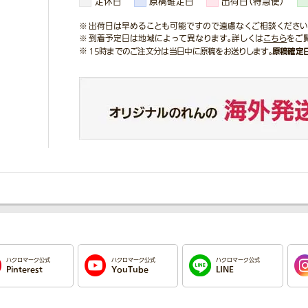
定休日
原稿確定日
出荷日（特急便）
出荷日は早めることも可能ですので遠慮なくご相談ください
到着予定日は地域によって異なります。詳しくは
こちら
をご
原稿確定
15時までのご注文分は当日中に原稿をお送りします。
ハクロマーク公式
ハクロマーク公式
ハクロマーク公式
Pinterest
YouTube
LINE