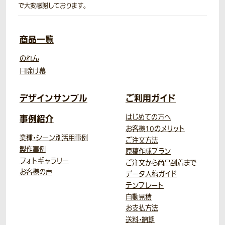
で大変感謝しております。
商品一覧
のれん
日除け幕
デザインサンプル
ご利用ガイド
事例紹介
はじめての方へ
お客様10のメリット
業種・シーン別活用事例
ご注文方法
製作事例
原稿作成プラン
フォトギャラリー
ご注文から商品到着まで
お客様の声
データ入稿ガイド
テンプレート
自動見積
お支払方法
送料・納期