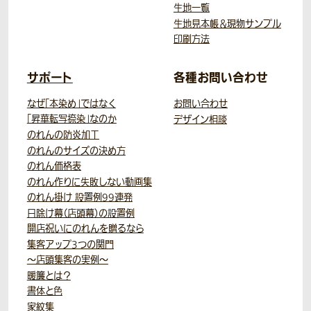
生地一覧
生地見本帳＆現物サンプル
印刷方法
サポート
各種お問い合わせ
なぜ「本染め」ではなく
お問い合わせ
「昇華転写捺染」なのか
デザイン相談
のれんの防炎加工
のれんのサイズの決め方
のれん価格表
のれん作りに失敗しない動画集
のれん掛け 設置例99連発
日除け幕（店頭幕）の設置例
開店祝いにのれんを贈るなら
集客アップ3つの関門
～店頭集客の実例～
暖簾とは？
書体と色
家紋集