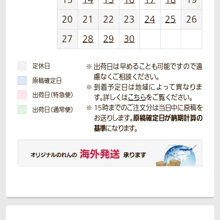
20
21
22
23
24
25
26
27
28
29
30
定休日
出荷日は早めることも可能ですので遠
慮なくご相談ください。
原稿確定日
到着予定日は地域によって異なりま
出荷日（特急便）
す。詳しくは
こちら
をご覧ください。
15時までのご注文分は当日中に原稿を
出荷日（通常便）
原稿確定日が納期計算の
お送りします。
基準
になります。