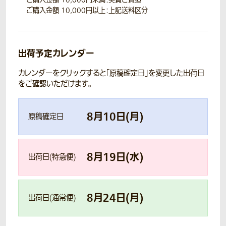
ご購入金額 10,000円以上：上記送料区分
出荷予定カレンダー
カレンダーをクリックすると「原稿確定日」を変更した出荷日
をご確認いただけます。
8
月
10
日(
月
)
原稿確定日
8
月
19
日(
水
)
出荷日(特急便)
8
月
24
日(
月
)
出荷日(通常便)