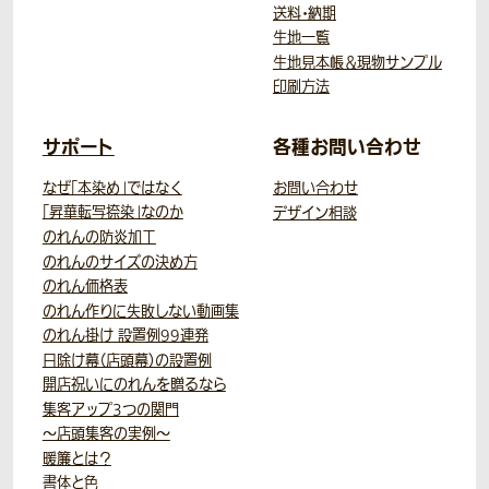
送料・納期
生地一覧
生地見本帳＆現物サンプル
印刷方法
サポート
各種お問い合わせ
なぜ「本染め」ではなく
お問い合わせ
「昇華転写捺染」なのか
デザイン相談
のれんの防炎加工
のれんのサイズの決め方
のれん価格表
のれん作りに失敗しない動画集
のれん掛け 設置例99連発
日除け幕（店頭幕）の設置例
開店祝いにのれんを贈るなら
集客アップ3つの関門
～店頭集客の実例～
暖簾とは？
書体と色