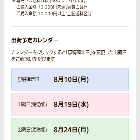
離島への送料は以下のようになります。
ご購入金額 10,000円未満：実費ご負担
ご購入金額 10,000円以上：上記送料区分
出荷予定カレンダー
カレンダーをクリックすると「原稿確定日」を変更した出荷日
をご確認いただけます。
8
月
10
日(
月
)
原稿確定日
8
月
19
日(
水
)
出荷日(特急便)
8
月
24
日(
月
)
出荷日(通常便)