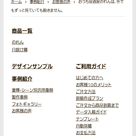
ホーム
事例紹介
お客様の声
おうち居酒屋のれんは、今で
もずっと見ていても飽きません。
商品一覧
のれん
日除け幕
デザインサンプル
ご利用ガイド
事例紹介
はじめての方へ
お客様10のメリット
業種・シーン別活用事例
ご注文方法
製作事例
原稿作成プラン
フォトギャラリー
ご注文から商品到着まで
お客様の声
データ入稿ガイド
テンプレート
自動見積
お支払方法