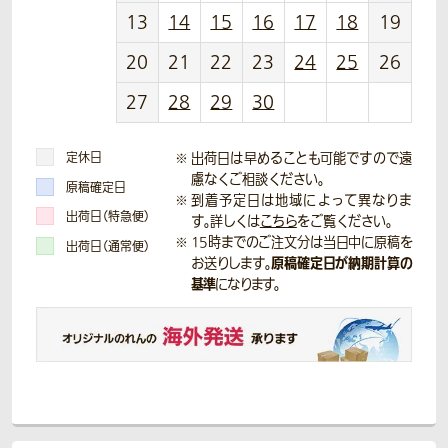
13
14
15
16
17
18
19
20
21
22
23
24
25
26
27
28
29
30
定休日
出荷日は早めることも可能ですので遠
慮なくご相談ください。
原稿確定日
到着予定日は地域によって異なりま
出荷日（特急便）
す。詳しくは
こちら
をご覧ください。
15時までのご注文分は当日中に原稿を
出荷日（通常便）
原稿確定日が納期計算の
お送りします。
基準
になります。