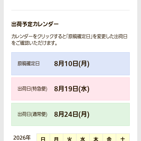
出荷予定カレンダー
カレンダーをクリックすると「原稿確定日」を変更した出荷日
をご確認いただけます。
8
月
10
日(
月
)
原稿確定日
8
月
19
日(
水
)
出荷日(特急便)
8
月
24
日(
月
)
出荷日(通常便)
2026年
日
月
火
水
木
金
土