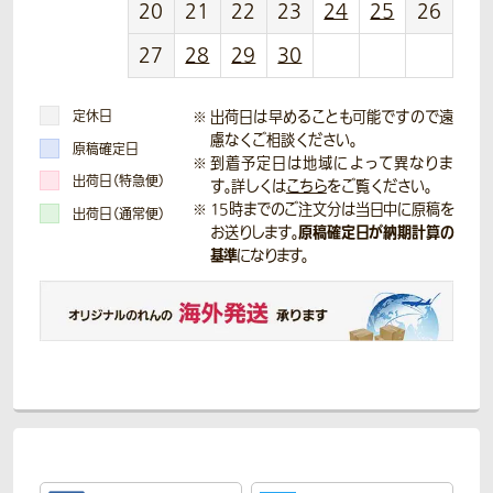
20
21
22
23
24
25
26
27
28
29
30
定休日
出荷日は早めることも可能ですので遠
慮なくご相談ください。
原稿確定日
到着予定日は地域によって異なりま
出荷日（特急便）
す。詳しくは
こちら
をご覧ください。
15時までのご注文分は当日中に原稿を
出荷日（通常便）
原稿確定日が納期計算の
お送りします。
基準
になります。