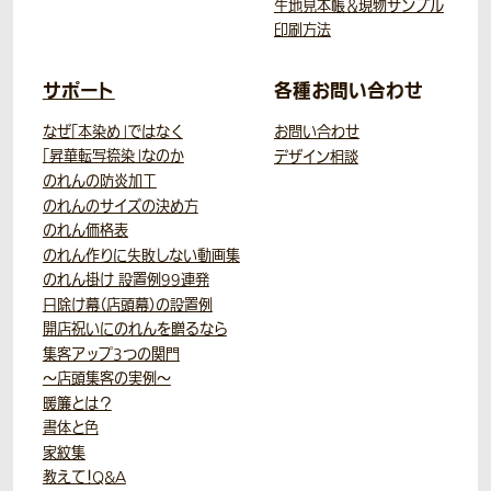
生地見本帳＆現物サンプル
印刷方法
サポート
各種お問い合わせ
なぜ「本染め」ではなく
お問い合わせ
「昇華転写捺染」なのか
デザイン相談
のれんの防炎加工
のれんのサイズの決め方
のれん価格表
のれん作りに失敗しない動画集
のれん掛け 設置例99連発
日除け幕（店頭幕）の設置例
開店祝いにのれんを贈るなら
集客アップ3つの関門
～店頭集客の実例～
暖簾とは？
書体と色
家紋集
教えて！Q&A