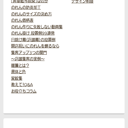
「昇華転写捺染」なのか
デザイン相談
のれんの防炎加工
のれんのサイズの決め方
のれん価格表
のれん作りに失敗しない動画集
のれん掛け 設置例99連発
日除け幕（店頭幕）の設置例
開店祝いにのれんを贈るなら
集客アップ3つの関門
～店頭集客の実例～
暖簾とは？
書体と色
家紋集
教えて！Q&A
お役立ちコラム