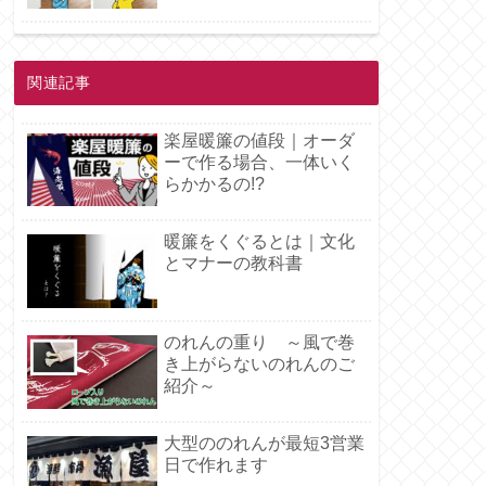
関連記事
楽屋暖簾の値段｜オーダ
ーで作る場合、一体いく
らかかるの!?
暖簾をくぐるとは｜文化
とマナーの教科書
のれんの重り ～風で巻
き上がらないのれんのご
紹介～
大型ののれんが最短3営業
日で作れます