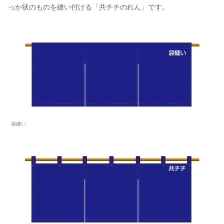
っか状のものを縫い付ける「共チチのれん」です。
袋縫い