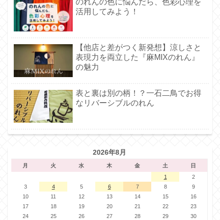
のれんの色に悩んだら、色彩心理を
活用してみよう！
【他店と差がつく新発想】涼しさと
表現力を両立した『麻MIXのれん』
の魅力
表と裏は別の柄！？一石二鳥でお得
なリバーシブルのれん
2026年8月
月
火
水
木
金
土
日
1
2
3
4
5
6
7
8
9
10
11
12
13
14
15
16
17
18
19
20
21
22
23
24
25
26
27
28
29
30